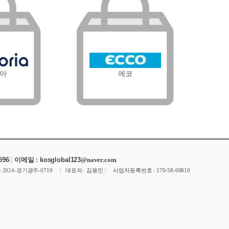
아
에코
596
|
|
이메일 : kosglobal123
@naver.com
|
|
:
2024-경기광주-0
719
대표자 : 김용민
사업자등록번호 : 170-58-00810