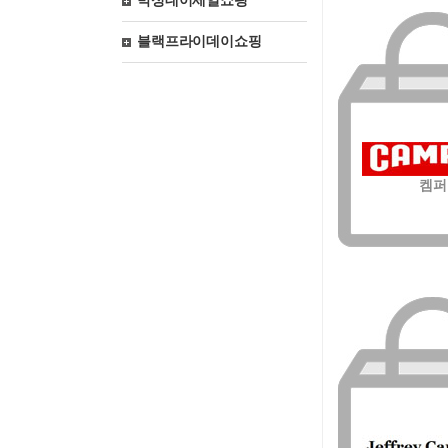
박싱데이세일쇼핑
블랙프라이데이쇼핑
켐퍼