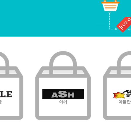
글
아쉬
아틀란