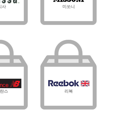
리사
미쏘니
란스
리복