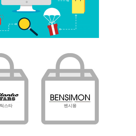
틱스타
벤시몽