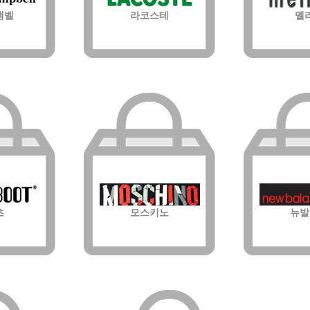
캠벨
라코스테
멜
츠
모스키노
뉴발