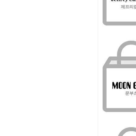
제프리
문부