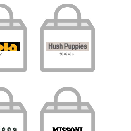
라
허쉬퍼피