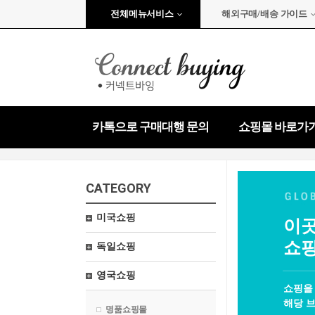
전체메뉴서비스
해외구매/배송 가이드
카톡으로 구매대행 문의
쇼핑몰 바로가
CATEGORY
미국쇼핑
이곳
쇼핑
독일쇼핑
영국쇼핑
쇼핑을
해당 브
명품쇼핑몰