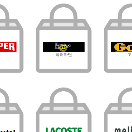
닥터마틴
고