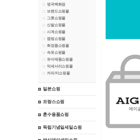
영국백화점
브랜드쇼핑몰
그릇쇼핑몰
신발쇼핑몰
시계쇼핑몰
캠핑쇼핑몰
화장품쇼핑몰
속옷쇼핑몰
유아제품쇼핑몰
악세서리쇼핑몰
커피/티쇼핑몰
일본쇼핑
프랑스쇼핑
에이
혼수용품쇼핑
독립기념일세일쇼핑