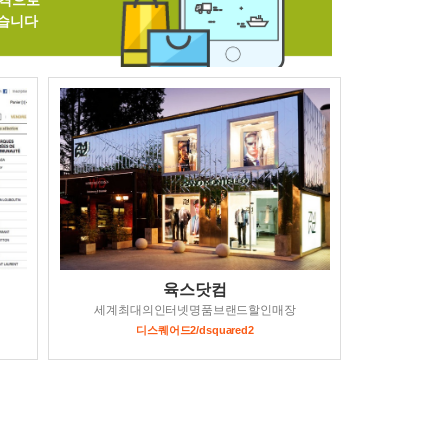
가격으로
있습니다
육스닷컴
세계최대의인터넷명품브랜드할인매장
디스퀘어드2/dsquared2