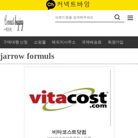
구매대행 신청
쇼핑몰
해외지사주소
국제배송료
회원가입
jarrow formuls
비타코스트닷컴