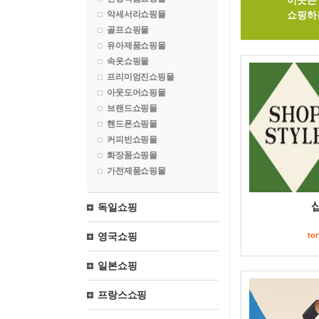
이곳은 
악세서리쇼핑몰
쇼핑하
골프쇼핑몰
유아제품쇼핑몰
속옷쇼핑몰
프리미엄진쇼핑몰
아웃도어쇼핑몰
브랜드쇼핑몰
핸드폰쇼핑몰
커피빈쇼핑몰
화장품쇼핑몰
가전제품쇼핑몰
독일쇼핑
영국쇼핑
to
일본쇼핑
프랑스쇼핑