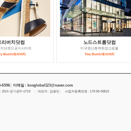
토리버치닷컴
노드스트롬닷컴
버치브랜드공식사이트
미국중산층백화점쇼핑몰
ry Burch/토리버치
Tory Burch/토리버치
8-6596
|
|
이메일 : kosglobal123
@naver.com
|
|
:
2024-경기광주-0
719
대표자 : 김용민
사업자등록번호 : 170-58-00810