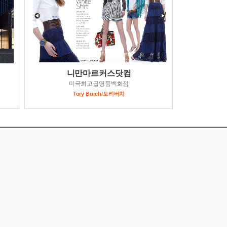
니만마르커스닷컴
미국최고급명품백화점
Tory Burch/토리버치