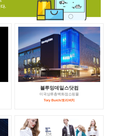
로
다.
블루밍데일스닷컴
미국상류층백화점쇼핑몰
Tory Burch/토리버치