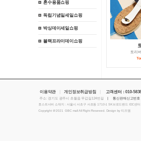
혼수용품쇼핑
독립기념일세일쇼핑
박싱데이세일쇼핑
블랙프라이데이쇼핑
토리
To
이용약관
|
개인정보취급방침
|
고객센터 :
010-583
주소: 경기도 광주시 초월읍 무갑길124번길
| 통신판매신고번호 
호스트서버 소재지 : 서울시 서초구 서초동 1710-1 SK브로드밴드 IDC센터
Copyright ＠2021 GBC mall All Right Reserved. Design by 티즈엠