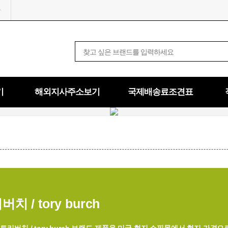
기
해외지사주소보기
국제배송료조견표
치 / tory burch