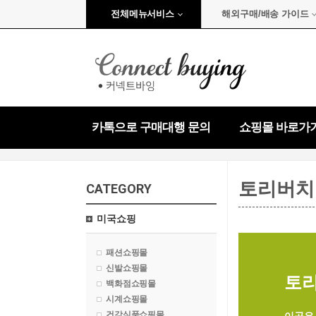
전체메뉴서비스
해외구매/배송 가이드
카톡으로 구매대행 문의
쇼핑몰 바로가
토리버치
CATEGORY
미국쇼핑
패션쇼핑몰
신발쇼핑몰
토리버
백화점쇼핑몰
시계쇼핑몰
건강식품쇼핑몰