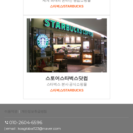
세계 최대의 온라인 종합쇼핑몰
스타벅스/STARBUCKS
스토어스타벅스닷컴
스타벅스 본사 공식쇼핑몰
스타벅스/STARBUCKS
이용약관
|
개인정보취급방침
010-2604-6596
| email :
kosglobal123@naver.com