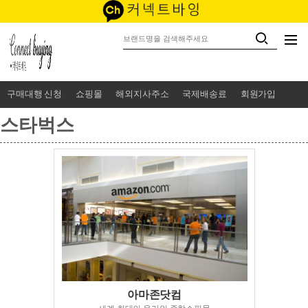
구매대행 신청
쇼핑몰
해외지사주소
국제배송료
회원가입
스타벅스
아마존닷컴