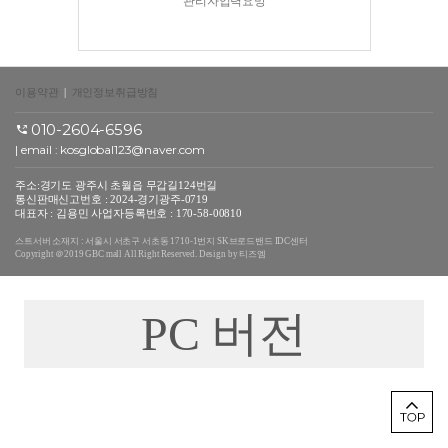
관리자입력요망
이용약관
|
개인정보취급방침
010-2604-6596
| email :
kosglobal123@naver.com
주소:경기도 광주시 초월읍 무갑길124번길
통신판매신고번호 : 2024-경기광주-0719
대표자 : 김용민 사업자등록번호 : 170-58-00810
스트서버 소재지 : 서울시 서초구 서초동 1710-1번지 SK브로드밴드 IDC센터
Copyright ＠2019 GBC mall All Right Reserved. Design by 티즈엠
PC 버전