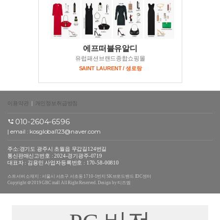
에프떠블유알디
유럽패션브랜드종합쇼핑몰
SAINT LAURENT / 생로랑
이용약관
|
개인정보취급방침
010-2604-6596
| email :
kosglobal123@naver.com
주소:경기도 광주시 초월읍 무갑길124번길
통신판매신고번호 : 2024-경기광주-0719
대표자 : 김용민 사업자등록번호 : 170-58-00810
스트서버 소재지 : 서울시 서초구 서초동 1710-1번지 SK브로드밴드 IDC센터
Copyright ＠2019 GBC mall All Right Reserved. Design by 티즈엠