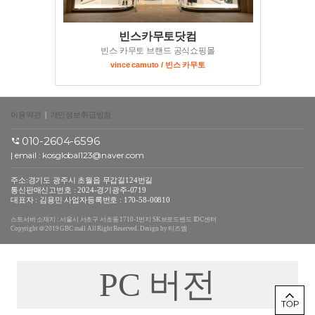
빈스카무토닷컴
빈스 카무토 브랜드 공식쇼핑몰
vince camuto / 빈스 카무토
이용약관
|
개인정보취급방침
010-2604-6596
| email :
kosglobal123@naver.com
주소:경기도 광주시 초월읍 무갑길124번길
통신판매신고번호 : 2024-경기광주-0719
대표자 : 김용민 사업자등록번호 : 170-58-00810
스트서버 소재지 : 서울시 서초구 서초동 1710-1번지 SK브로드밴드 IDC센터
Copyright ＠2019 GBC mall All Right Reserved. Design by 티즈엠
PC 버전