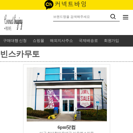
구매대행 신청
쇼핑몰
해외지사주소
국제배송료
회원가입
빈스카무토
6pm닷컴