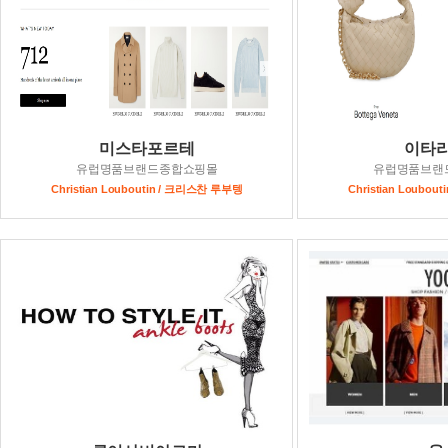
미스타포르테
이타
유럽명품브랜드종합쇼핑몰
유럽명품브랜
Christian Louboutin / 크리스찬 루부텡
Christian Loubo