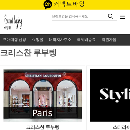
구매대행 신청
쇼핑몰
해외지사주소
국제배송료
회원가입
크리스찬 루부텡
크리스찬 루부텡
스티라