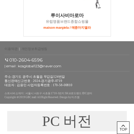
루이사비아로마
유럽명품브랜드종합쇼핑몰
maison margiela / 메종마지엘라
이용약관
|
개인정보취급방침
010-2604-6596
| email :
kosglobal123@naver.com
주소:경기도 광주시 초월읍 무갑길124번길
통신판매신고번호 : 2024-경기광주-0719
대표자 : 김용민 사업자등록번호 : 170-58-00810
스트서버 소재지 : 서울시 서초구 서초동 1710-1번지 SK브로드밴드 IDC센터
Copyright ＠2019 GBC mall All Right Reserved. Design by 티즈엠
PC 버전