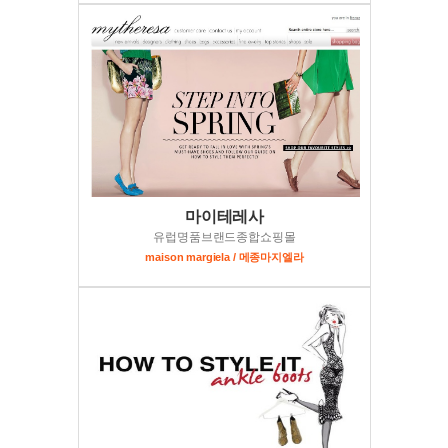
마이테레사
유럽명품브랜드종합쇼핑몰
maison margiela / 메종마지엘라