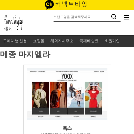
구매대행 신청
쇼핑몰
해외지사주소
국제배송료
회원가입
메종 마지엘라
육스