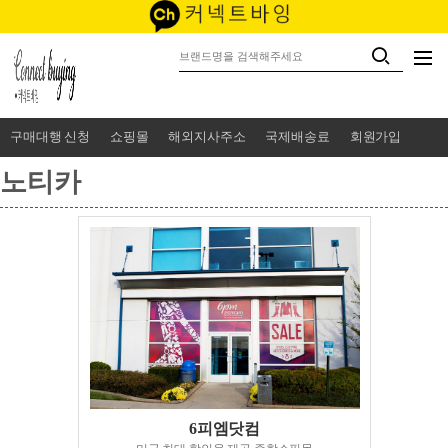
구매대행 신청
쇼핑몰
해외지사주소
국제배송료
회원가입
노티카
6피엠닷컴