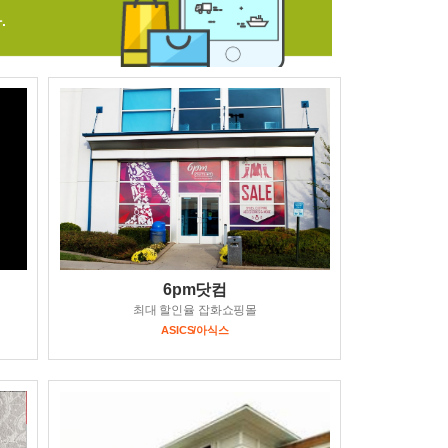
.
6pm닷컴
최대 할인율 잡화쇼핑몰
ASICS/아식스