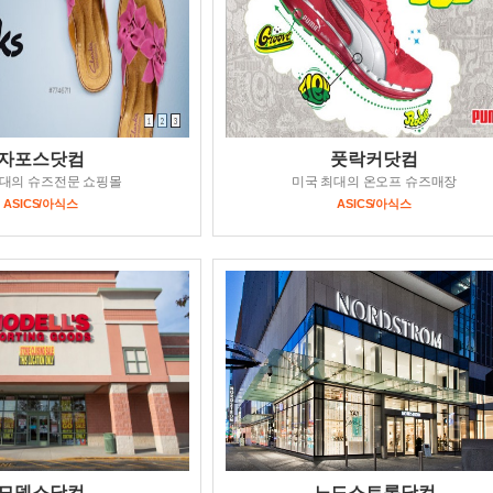
자포스닷컴
풋락커닷컴
대의 슈즈전문 쇼핑몰
미국 최대의 온오프 슈즈매장
ASICS/아식스
ASICS/아식스
모델스닷컴
노드스트롬닷컴