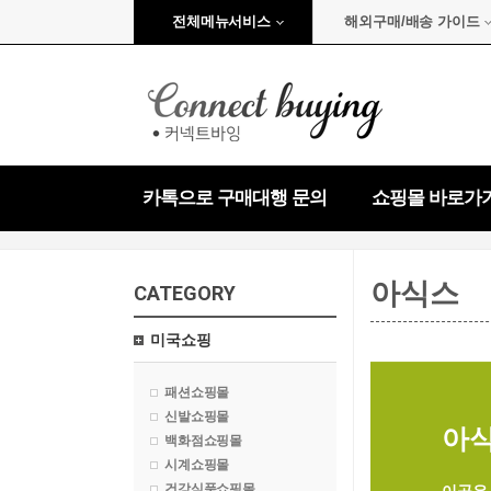
전체메뉴서비스
해외구매/배송 가이드
카톡으로 구매대행 문의
쇼핑몰 바로가
아식스
CATEGORY
미국쇼핑
패션쇼핑몰
신발쇼핑몰
아식스
백화점쇼핑몰
시계쇼핑몰
건강식품쇼핑몰