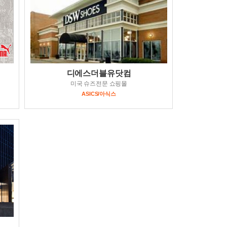
디에스더블유닷컴
미국 슈즈전문 쇼핑몰
ASICS/아식스