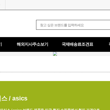
기
해외지사주소보기
국제배송료조견표
 / asics